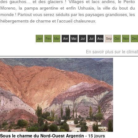
des gauchos… et des glaciers ! Villages et lacs andins, le Perito
Moreno, la pampa argentine et enfin Ushuaia, la ville du bout du
monde ! Partout vous serez séduits par les paysages grandioses, les
hébergements de charme et l’accueil chaleureux.
Jan
Fev
Mar
Avr
Mai
Jui
Jui
Aou
Sep
Oct
Nov
Dec
En savoir plus sur le climat
Sous le charme du Nord-Ouest Argentin
- 15 jours