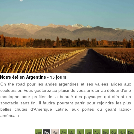
Notre été en Argentine
- 15 jours
On the road pour les andes argentines et ses vallées arides aux
couleurs or. Vous goûterez au plaisir de vous arrêter au détour d'une
montagne pour profiter de la beauté des paysages qui offrent un
spectacle sans fin. Il faudra pourtant partir pour rejoindre les plus
belles chutes d’Amérique Latine, aux portes du géant latino-
américain...
Jan
Fev
Mar
Avr
Mai
Jui
Jui
Aou
Sep
Oct
Nov
Dec