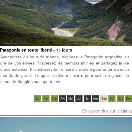
Patagonie en toute liberté
- 15 jours
Aventuriers du bout du monde, explorez la Patagonie argentine au
gré de vos envies. Traversez les pampas infinies et partagez la vie
d’une estancia. Franchissez la frontière chilienne pour enter dans un
monde de granit. Troquez le rêve de pierre pour celui de glace : le
canal de Beagle vous appartient.
Jan
Fev
Mar
Avr
Mai
Jui
Jui
Aou
Sep
Oct
Nov
Dec
En savoir plus sur le climat