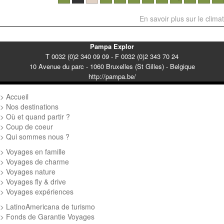
En savoir plus sur le climat
Pampa Explor
T 0032 (0)2 340 09 09 - F 0032 (0)2 343 70 24
10 Avenue du parc - 1060 Bruxelles (St Gilles) - Belgique
http://pampa.be/
Accueil
Nos destinations
Où et quand partir ?
Coup de coeur
Qui sommes nous ?
Voyages en famille
Voyages de charme
Voyages nature
Voyages fly & drive
Voyages expériences
LatinoAmericana de turismo
Fonds de Garantie Voyages