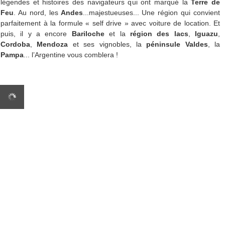
légendes et histoires des navigateurs qui ont marqué la
Terre de
Feu
. Au nord, les
Andes
...majestueuses... Une région qui convient
parfaitement à la formule « self drive » avec voiture de location. Et
puis, il y a encore
Bariloche
et la
région des lacs
,
Iguazu
,
Cordoba
,
Mendoza
et ses vignobles, la
péninsule Valdes
, la
Pampa
... l’Argentine vous comblera !