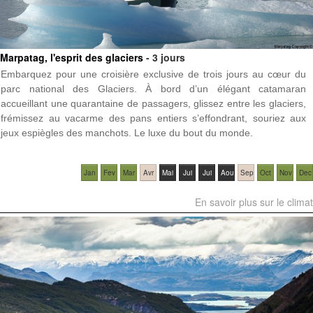
Marpatag, l'esprit des glaciers
- 3 jours
Embarquez pour une croisière exclusive de trois jours au cœur du
parc national des Glaciers. À bord d’un élégant catamaran
accueillant une quarantaine de passagers, glissez entre les glaciers,
frémissez au vacarme des pans entiers s’effondrant, souriez aux
jeux espiègles des manchots. Le luxe du bout du monde.
Jan
Fev
Mar
Avr
Mai
Jui
Jui
Aou
Sep
Oct
Nov
Dec
En savoir plus sur le climat