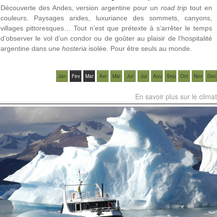
Découverte des Andes, version argentine pour un
road trip
tout en
couleurs. Paysages arides, luxuriance des sommets, canyons,
villages pittoresques… Tout n’est que prétexte à s’arrêter le temps
d’observer le vol d’un condor ou de goûter au plaisir de l’hospitalité
argentine dans une
hosteria
isolée. Pour être seuls au monde.
Jan
Fev
Mar
Avr
Mai
Jui
Jui
Aou
Sep
Oct
Nov
Dec
En savoir plus sur le climat