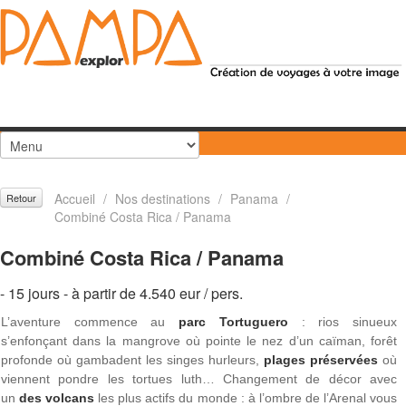
Accueil
/
Nos destinations
/
Panama
/
Retour
Combiné Costa Rica / Panama
Combiné Costa Rica / Panama
- 15 jours - à partir de 4.540 eur / pers.
L’aventure commence au
parc Tortuguero
: rios sinueux
s’enfonçant dans la mangrove où pointe le nez d’un caïman, forêt
profonde où gambadent les singes hurleurs,
plages préservées
où
viennent pondre les tortues luth… Changement de décor avec
un
des volcans
les plus actifs du monde : à l’ombre de l’Arenal vous